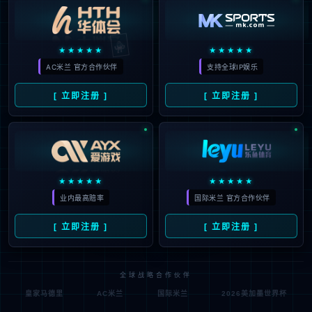
🃏
★★★★★
★★★★★
AC米兰 官方合作伙伴
支持全球IP娱乐
[ 立即注册 ]
[ 立即注册 ]
★★★★★
★★★★★
业内最高赔率
国际米兰 官方合作伙伴
[ 立即注册 ]
[ 立即注册 ]
全球战略合作伙伴
皇家马德里
AC米兰
国际米兰
2026美加墨世界杯