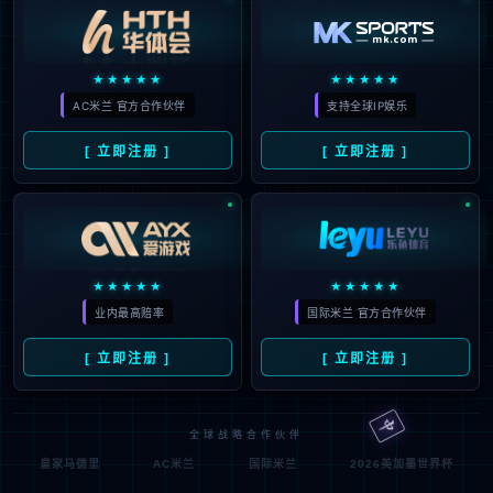
★★★★★
★★★★★
AC米兰 官方合作伙伴
支持全球IP娱乐
[ 立即注册 ]
[ 立即注册 ]
★★★★★
★★★★★
业内最高赔率
国际米兰 官方合作伙伴
[ 立即注册 ]
[ 立即注册 ]
🀄️
全球战略合作伙伴
皇家马德里
AC米兰
国际米兰
2026美加墨世界杯