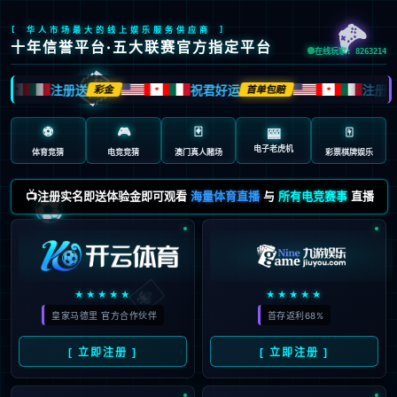
🎮
[ 华人市场最大的线上娱乐服务供应商 ]
十年信誉平台·五大联赛官方指定平台
在线玩家: 8263214
🎲
注册送
祝君好运
注册送
彩金
首单包赔
🍁
🍁
🍁
⚽
🎮
🃏
🀄️
🎰
电子老虎机
体育竞猜
电竞竞猜
澳门真人赌场
彩票棋牌娱乐
⚽
📺注册实名即送体验金即可观看
海量体育直播
与
所有电竞赛事
直播
🃏
★★★★★
★★★★★
皇家马德里 官方合作伙伴
首存返利68%
[ 立即注册 ]
[ 立即注册 ]