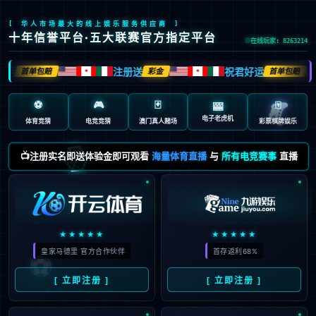
[ 华人市场最大的线上娱乐服务供应商 ]
十年信誉平台·五大联赛官方指定平台
在线玩家: 8263214
好运
注册送
祝君好运
首单包赔
彩金
首单包赔
🍁
🍁
🎮
⚽
🎮
🃏
🀄️
🎰
电子老虎机
体育竞猜
电竞竞猜
澳门真人赌场
彩票棋牌娱乐
🎲
📺注册实名即送体验金即可观看
海量体育直播
与
所有电竞赛事
直播
★★★★★
★★★★★
⚽
皇家马德里 官方合作伙伴
首存返利68%
[ 立即注册 ]
[ 立即注册 ]