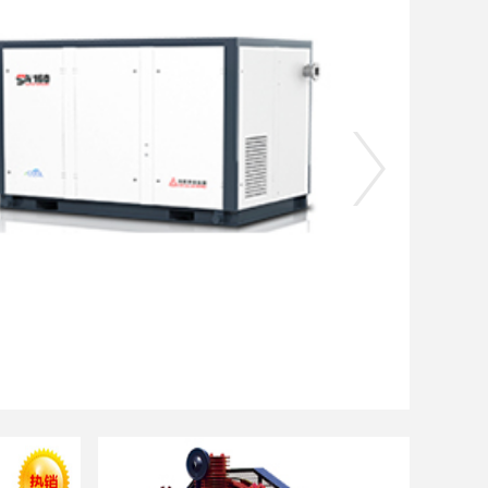
SAV-5.5-37永磁变频系列空压机
设计，没有
。无启动大电
能。全封闭
.