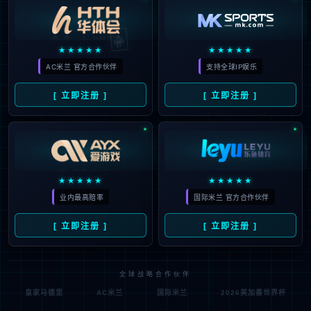
🃏
★★★★★
★★★★★
AC米兰 官方合作伙伴
支持全球IP娱乐
[ 立即注册 ]
[ 立即注册 ]
★★★★★
★★★★★
业内最高赔率
国际米兰 官方合作伙伴
[ 立即注册 ]
[ 立即注册 ]
全球战略合作伙伴
皇家马德里
AC米兰
国际米兰
2026美加墨世界杯