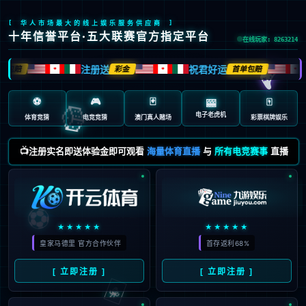
[ 华人市场最大的线上娱乐服务供应商 ]
十年信誉平台·五大联赛官方指定平台
在线玩家: 8263214
🎮
注册送
祝君好运
单包赔
彩金
首单包赔
🍁
🍁
🍁
⚽
🎮
🃏
🀄️
🎲
🎰
电子老虎机
体育竞猜
电竞竞猜
澳门真人赌场
彩票棋牌娱乐
📺注册实名即送体验金即可观看
海量体育直播
与
所有电竞赛事
直播
⚽
★★★★★
★★★★★
皇家马德里 官方合作伙伴
首存返利68%
🃏
[ 立即注册 ]
[ 立即注册 ]