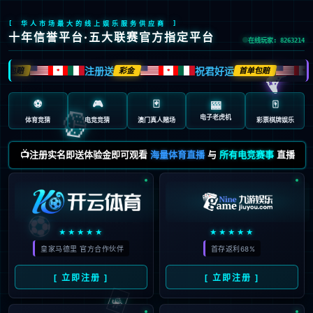
[ 华人市场最大的线上娱乐服务供应商 ]
十年信誉平台·五大联赛官方指定平台
在线玩家: 8263214
🎮
注册送
祝君好运
单包赔
彩金
首单包赔
🍁
🍁
🍁
⚽
🎮
🃏
🀄️
🎰
🎲
电子老虎机
体育竞猜
电竞竞猜
澳门真人赌场
彩票棋牌娱乐
📺注册实名即送体验金即可观看
海量体育直播
与
所有电竞赛事
直播
⚽
★★★★★
★★★★★
皇家马德里 官方合作伙伴
首存返利68%
🃏
[ 立即注册 ]
[ 立即注册 ]