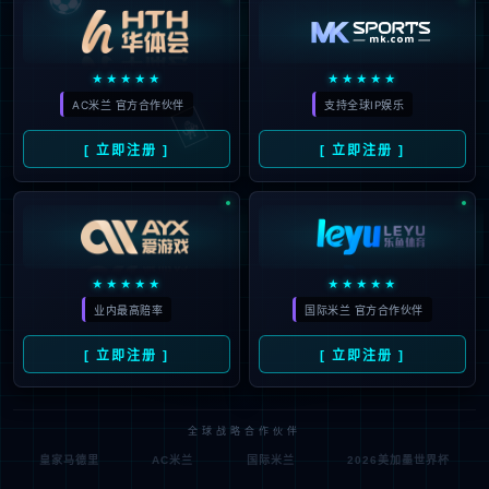
★★★★★
★★★★★
🃏
AC米兰 官方合作伙伴
支持全球IP娱乐
[ 立即注册 ]
[ 立即注册 ]
★★★★★
★★★★★
业内最高赔率
国际米兰 官方合作伙伴
[ 立即注册 ]
[ 立即注册 ]
全球战略合作伙伴
皇家马德里
AC米兰
国际米兰
2026美加墨世界杯