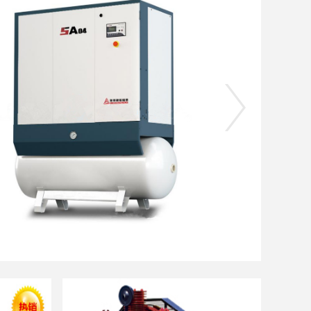
产品详情：
轴向进气，高能
研发中心，优化齿形，优
计，提高低转速以及工况效
效减少径向不平衡力，这一革
了解详情
立即